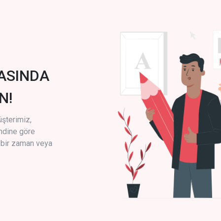
ASINDA
N!
üşterimiz,
endine göre
i bir zaman veya