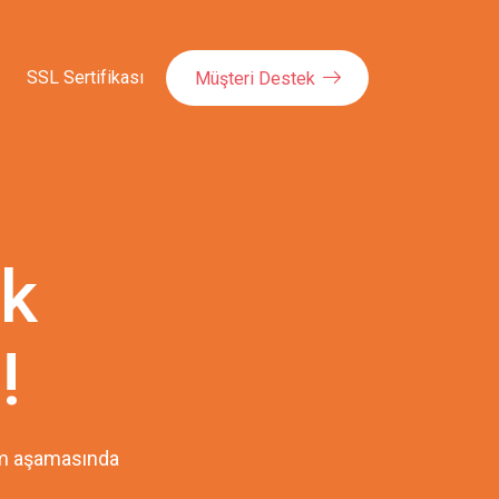
SSL Sertifikası
Müşteri Destek
ok
!
pım aşamasında