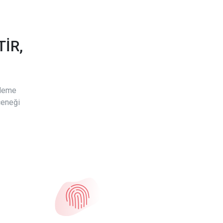
İR,
ödeme
çeneği